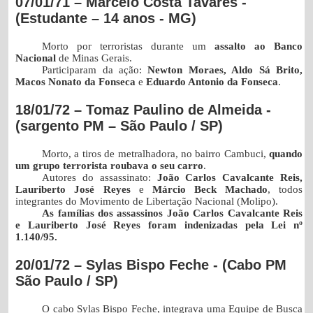
07/01/71 – Marcelo Costa Tavares -
(Estudante – 14 anos - MG)
Morto por terroristas durante um
assalto ao Banco
Nacional
de Minas Gerais.
Participaram da ação:
Newton Moraes, Aldo Sá Brito,
Macos Nonato da Fonseca
e
Eduardo Antonio da Fonseca
.
18/01/72 – Tomaz Paulino de Almeida -
(sargento PM – São Paulo / SP)
Morto, a tiros de metralhadora, no bairro Cambuci,
quando
um grupo terrorista roubava o seu carro
.
Autores do assassinato:
João Carlos Cavalcante Reis,
Lauriberto José Reyes
e
Márcio Beck Machado
, todos
integrantes do Movimento de Libertação Nacional (Molipo).
As famílias dos assassinos João Carlos Cavalcante Reis
e Lauriberto José Reyes foram indenizadas pela Lei nº
1.140/95.
20/01/72 – Sylas Bispo Feche - (Cabo PM
São Paulo / SP)
O cabo Sylas Bispo Feche, integrava uma Equipe de Busca