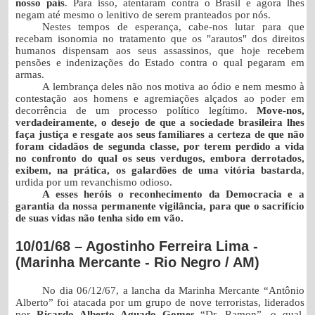
nosso país
. Para isso, atentaram contra o Brasil e agora lhes
negam até mesmo o lenitivo de serem pranteados por nós.
Nestes tempos de esperança, cabe-nos lutar para que
recebam isonomia no tratamento que os "arautos" dos direitos
humanos dispensam aos seus assassinos, que hoje recebem
pensões e indenizações do Estado contra o qual pegaram em
armas.
A lembrança deles não nos motiva ao ódio e nem mesmo à
contestação aos homens e agremiações alçados ao poder em
decorrência de um processo político legítimo.
Move-nos,
verdadeiramente, o desejo de que a sociedade brasileira lhes
faça justiça e resgate aos seus familiares a certeza de que não
foram cidadãos de segunda classe, por terem perdido a vida
no confronto do qual os seus verdugos, embora derrotados,
exibem, na prática, os galardões de uma vitória bastarda
,
urdida por um revanchismo odioso.
A esses heróis o reconhecimento da Democracia e a
garantia da nossa permanente vigilância, para que o sacrifício
de suas vidas não tenha sido em vão.
10/01/68 – Agostinho Ferreira Lima -
(Marinha Mercante - Rio Negro / AM)
No dia 06/12/67, a lancha da Marinha Mercante “Antônio
Alberto” foi atacada por um grupo de nove terroristas, liderados
por
Ricardo Alberto Aguado Gomes
“Dr. Ramon”, o qual,