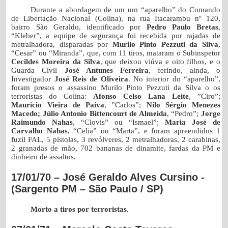
Durante a abordagem de um um “aparelho” do Comando
de Libertação Nacional (Colina), na rua Itacarambu nº 120,
bairro São Geraldo, identificado por
Pedro Paulo Bretas
,
“Kleber”, a equipe de segurança foi recebida por rajadas de
metralhadora, disparadas por
Murilo Pinto Pezzuti da Silva
,
“Cesar” ou “Miranda”, que, com 11 tiros, mataram o Subinspetor
Cecildes Moreira da Silva
, que deixou viúva e oito filhos, e o
Guarda Civil
José Antunes Ferreira
, ferindo, ainda, o
Investigador
José Reis de Oliveira
.
No interior do “aparelho”,
foram presos o assassino Murilo Pinto Pezzuti da Silva o os
terroristas do Colina:
Afonso Celso Lana Leite
, ”Ciro”;
Mauricio Vieira de Paiva
, ”Carlos”;
Nilo Sérgio Menezes
Macedo; Júlio Antonio Bittencourt de Almeida
, “Pedro”;
Jorge
Raimundo Nahas
, “Clovis” ou “Ismael”;
Maria José de
Carvalho Nahas
, “Celia” ou “Marta”, e foram apreendidos 1
fuzil FAL, 5 pistolas, 3 revólveres, 2 metralhadoras, 2 carabinas,
2 granadas de mão, 702 bananas de dinamite, fardas da PM e
dinheiro de assaltos.
17/01/70 – José Geraldo Alves Cursino -
(Sargento PM – São Paulo / SP)
Morto a tiros por terroristas.