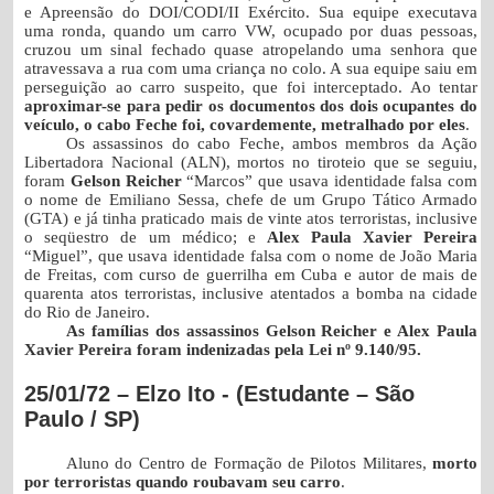
e Apreensão do DOI/CODI/II Exército. Sua equipe executava
uma ronda, quando um carro VW, ocupado por duas pessoas,
cruzou um sinal fechado quase atropelando uma senhora que
atravessava a rua com uma criança no colo. A sua equipe saiu em
perseguição ao carro suspeito, que foi interceptado. Ao tentar
aproximar-se para pedir os documentos dos dois ocupantes do
veículo, o cabo Feche foi, covardemente, metralhado por eles
.
Os assassinos do cabo Feche, ambos membros da Ação
Libertadora Nacional (ALN), mortos no tiroteio que se seguiu,
foram
Gelson Reicher
“Marcos” que usava identidade falsa com
o nome de Emiliano Sessa, chefe de um Grupo Tático Armado
(GTA) e já tinha praticado mais de vinte atos terroristas, inclusive
o seqüestro de um médico; e
Alex Paula Xavier Pereira
“Miguel”, que usava identidade falsa com o nome de João Maria
de Freitas, com curso de guerrilha em Cuba e autor de mais de
quarenta atos terroristas, inclusive atentados a bomba na cidade
do Rio de Janeiro.
As famílias dos assassinos Gelson Reicher e Alex Paula
Xavier Pereira foram indenizadas pela Lei nº 9.140/95.
25/01/72 – Elzo Ito - (Estudante – São
Paulo / SP)
Aluno do Centro de Formação de Pilotos Militares
,
morto
por terroristas quando roubavam seu carro
.