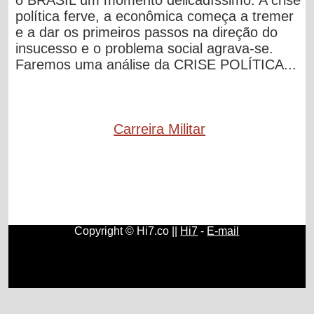
política ferve, a econômica começa a tremer
e a dar os primeiros passos na direção do
insucesso e o problema social agrava-se.
Faremos uma análise da CRISE POLÍTICA...
Carreira Militar
Copyright © Hi7.co ||
Hi7
-
E-mail
Aprendizado
|
Aprender Outro Idioma
|
Aprender Francês
|
Aprender Música
|
Aprender Inglês
|
Vestibular
|
Ensino
|
Blogs