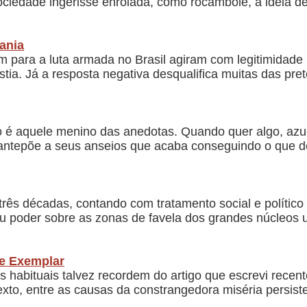
ciedade ingerisse enrolada, como rocambole, a ideia de
rania
 para a luta armada no Brasil agiram com legitimidade 
tia. Já a resposta negativa desqualifica muitas das pret
 é aquele menino das anedotas. Quando quer algo, azucri
antepõe a seus anseios que acaba conseguindo o que d
rês décadas, contando com tratamento social e político 
 poder sobre as zonas de favela dos grandes núcleos u
e Exemplar
s habituais talvez recordem do artigo que escrevi recen
xto, entre as causas da constrangedora miséria persisten