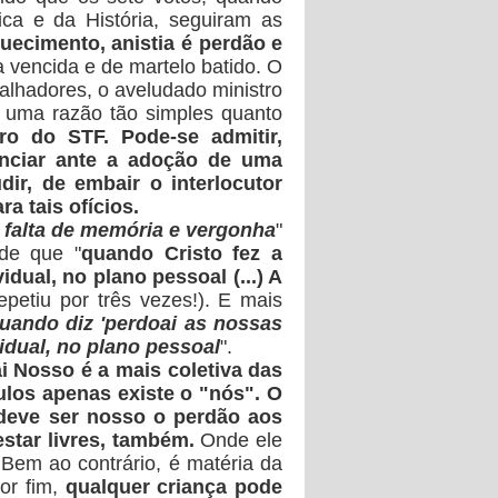
ca e da História, seguiram as
uecimento, anistia é perdão e
a vencida e de martelo batido. O
balhadores, o aveludado ministro
r uma razão tão simples quanto
ro do STF. Pode-se admitir,
enciar ante a adoção de uma
ir, de embair o interlocutor
 tais ofícios.
é falta de memória e vergonha
"
 de que "
quando Cristo fez a
ual, no plano pessoal (...) A
epetiu por três vezes!). E mais
quando diz 'perdoai as nossas
dual, no plano pessoal
".
i Nosso é a mais coletiva das
los apenas existe o "nós". O
 deve ser nosso o perdão aos
star livres, também.
Onde ele
 Bem ao contrário, é matéria da
or fim,
qualquer criança pode