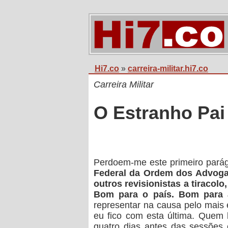
Hi7.co
»
carreira-militar.hi7.co
Carreira Militar
O Estranho Pai
Perdoem-me este primeiro parág
Federal da Ordem dos Advogad
outros revisionistas a tiracolo
Bom para o país. Bom para 
representar na causa pelo mais 
eu fico com esta última. Quem 
quatro dias antes das sessões 