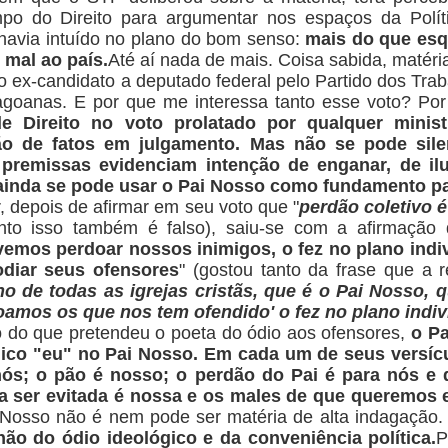
po do Direito para argumentar nos espaços da Políti
havia intuído no plano do bom senso:
mais do que esq
 mal ao país.
Até aí nada de mais. Coisa sabida, matéri
o ex-candidato a deputado federal pelo Partido dos Tra
alagoanas. E por que me interessa tanto esse voto? Po
de Direito no voto prolatado por qualquer minist
ção de fatos em julgamento. Mas não se pode sil
 premissas evidenciam intenção de enganar, de ilud
inda se pode usar o Pai Nosso como fundamento para
r, depois de afirmar em seu voto que "
perdão coletivo 
nto isso também é falso), saiu-se com a afirmação
mos perdoar nossos inimigos, o fez no plano individ
diar seus ofensores
" (gostou tanto da frase que a r
no de todas as igrejas cristãs, que é o Pai Nosso, 
mos os que nos tem ofendido' o fez no plano indivi
io do que pretendeu o poeta do ódio aos ofensores,
o Pa
nico "eu" no Pai Nosso. Em cada um de seus versícu
nós; o pão é nosso; o perdão do Pai é para nós e
a ser evitada é nossa e os males de que queremos e
i Nosso não é nem pode ser matéria de alta indagação.
hão do ódio ideológico e da conveniência política.
P