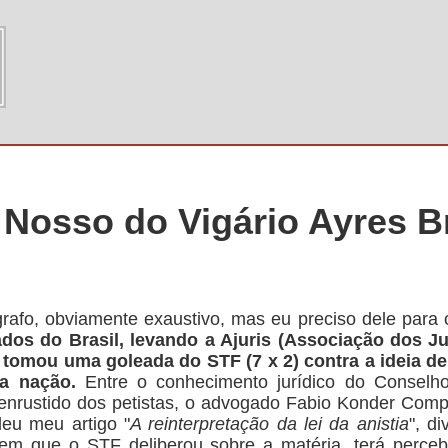
 Nosso do Vigário Ayres Br
rafo, obviamente exaustivo, mas eu preciso dele para
os do Brasil, levando a Ajuris (Associação dos Ju
, tomou uma goleada do STF (7 x 2) contra a ideia de 
a nação.
Entre o conhecimento jurídico do Conselh
enrustido dos petistas, o advogado Fabio Konder Compa
leu meu artigo "
A reinterpretação da lei da anistia
", d
em que o STF deliberou sobre a matéria, terá perceb