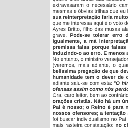
extravasaram o necessário cam
mesmas e óbvias trilhas que eu 
sua reinterpretação faria muito
que me interessa aqui é o voto d
Ayres Britto, filho das musas 
grave.
Pode-se tolerar erro 
igualmente, a má interpreta
premissa falsa porque falsas
induzindo-o ao erro.
E menos a
No entanto, o ministro versejado
(veremos, mais adiante, o qua
belíssima pregação de que deve
humanidade tem o dever de o
adiante saiu-se com esta: "
O hi
ofensas assim como nós perdoa
Ora, caro leitor, bem ao contrár
orações cristãs. Não há um ú
Pai é nosso; o Reino é para 
nossos ofensores; a tentação 
foi buscar individualismo no Pa
mais rasteira constatação:
no c