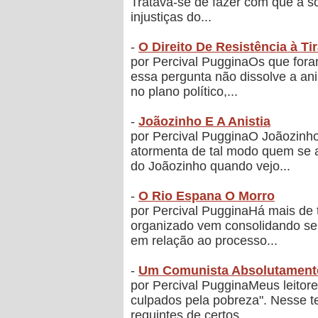
Tratava-se de fazer com que a so
injustiças do...
-
O Direito De Resistência à Ti
por Percival PugginaOs que foram
essa pergunta não dissolve a anis
no plano político,...
-
Joãozinho E A Anistia
por Percival PugginaO Joãozinho
atormenta de tal modo quem se 
do Joãozinho quando vejo...
-
O Rio Espana O Morro
por Percival PugginaHá mais de t
organizado vem consolidando seu
em relação ao processo...
-
Um Comunista Absolutament
por Percival PugginaMeus leitore
culpados pela pobreza". Nesse te
requintes de certos...