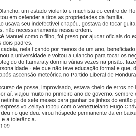
e Olancho, um estado violento e machista do centro de 
itou em defender a tiros as propriedades da família.
o usava seu indefectível chapéu, gostava de tocar guitar
os, não necessariamente nessa ordem.
 Manuel como o filho, foi preso por ajudar oficiais do ex
es dois padres.
cadeia, nela ficando por menos de um ano, beneficiado 
onou a universidade e voltou a Olancho para tocar os neg
otegido do Itamaraty dormiu várias vezes na prisão, fa
ersonalidade
- ele que não teve educação formal e que, 
após ascensão meteórica no Partido Liberal de Honduras
rso de posse, improvisado, estava cheio de erros no idi
por aí, viajou muito no primeiro ano de governo, sempre
a netinha de sete meses para ganhar beijinhos do então
inexpressivo Zelaya topou com o venezuelano Hugo Chá
e deu no que deu: virou hóspede permanente da embaixa
e a tolerância.
t 09