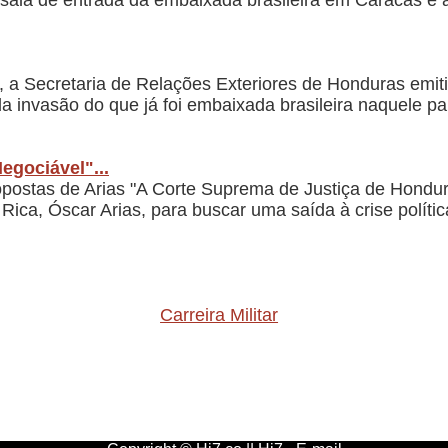
sala de entrada da embaixada brasileira em Caracas e 
o, a Secretaria de Relações Exteriores de Honduras emiti
da invasão do que já foi embaixada brasileira naquele pa
egociável"...
postas de Arias "A Corte Suprema de Justiça de Hondura
Rica, Óscar Arias, para buscar uma saída à crise polít
Carreira Militar