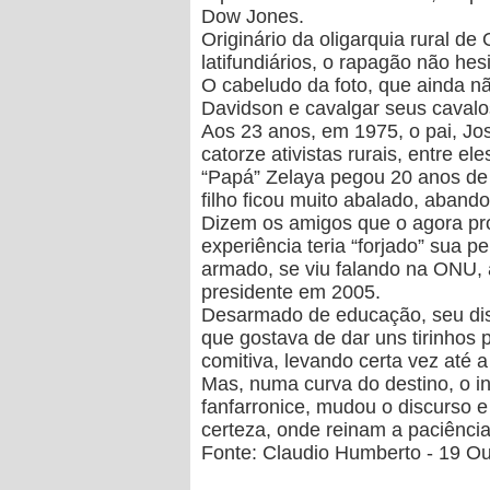
Dow Jones.
Originário da oligarquia rural d
latifundiários, o rapagão não hes
O cabeludo da foto, que ainda nã
Davidson e cavalgar seus caval
Aos 23 anos, em 1975, o pai, José
catorze ativistas rurais, entre el
“Papá” Zelaya pegou 20 anos de 
filho ficou muito abalado, aband
Dizem os amigos que
o agora pr
experiência teria “forjado” sua p
armado, se viu falando na ONU, 
presidente em 2005.
Desarmado de educação, seu discu
que gostava de dar uns tirinhos 
comitiva, levando certa vez até 
Mas, numa curva do destino, o 
fanfarronice, mudou o discurso 
certeza, onde reinam a paciência 
Fonte:
Claudio Humberto - 19 Ou