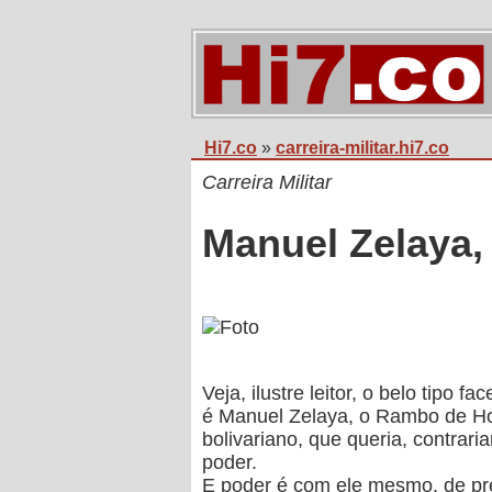
Hi7.co
»
carreira-militar.hi7.co
Carreira Militar
Manuel Zelaya
Veja, ilustre leitor, o belo tipo
é Manuel Zelaya, o Rambo de H
bolivariano, que queria, contrar
poder.
E poder é com ele mesmo, de pre