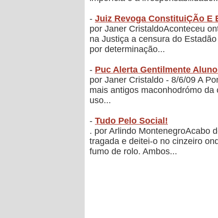
-
Juiz Revoga ConstituiÇÃo E E
por Janer CristaldoAconteceu ont
na Justiça a censura do Estadão
por determinação...
-
Puc Alerta Gentilmente Alun
por Janer Cristaldo - 8/6/09 A P
mais antigos maconhodrómo da ca
uso...
-
Tudo Pelo Social!
. por Arlindo MontenegroAcabo d
tragada e deitei-o no cinzeiro o
fumo de rolo. Ambos...