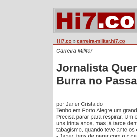
Hi7.co
»
carreira-militar.hi7.co
Carreira Militar
Jornalista Que
Burra no Pass
por
Janer Cristaldo
Tenho em Porto Alegre um grande
Precisa parar para respirar. Um
uns trinta anos, mas já tarde dem
tabagismo, quando teve ante os
- Janer, tens de parar com o ciga