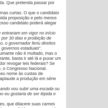
da. Que pretenda passar por
rnas curtas.
O que o candidato
úpida proposição e pelo menos
osso candidato poderá alegar
entrariam em vigor no início
por 30 dias e proibição de
o, o governador feriu direitos
s governos estaduais
”.
 fumante não é multado, mas o
ante, basta ir até lá e puxar um
dor revogar leis federais? Se
, o Congresso Nacional.
seu nome às custas de
 aplaude a produção em série
uando vou subir uma escada ou
 eu gostaria de ser lépida e
es, que dilacere suas carnes