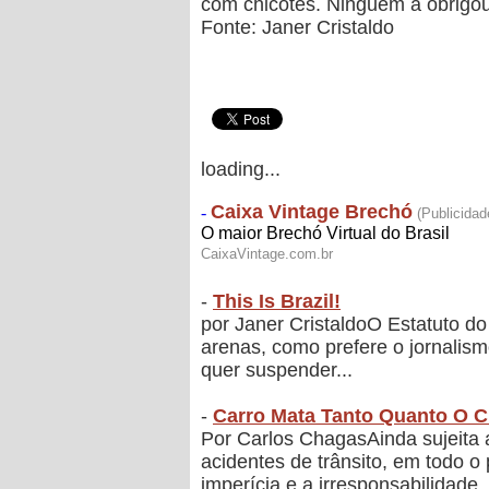
com chicotes. Ninguém a obrigo
Fonte:
Janer Cristaldo
loading...
-
This Is Brazil!
por Janer CristaldoO Estatuto do
arenas, como prefere o jornali
quer suspender...
-
Carro Mata Tanto Quanto O C
Por Carlos ChagasAinda sujeita 
acidentes de trânsito, em todo o
imperícia e a irresponsabilidade..