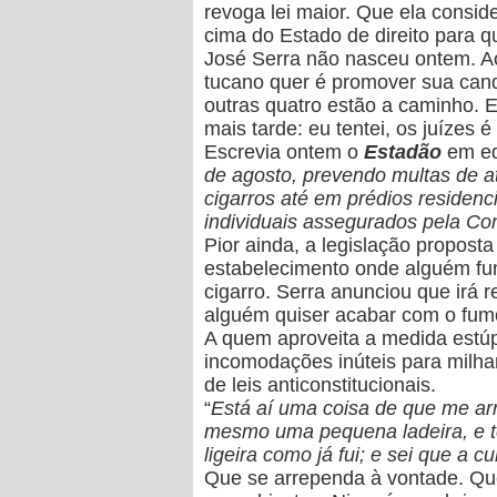
revoga lei maior.
Que ela consid
cima do Estado de direito para 
José Serra não nasceu ontem. Ao 
tucano quer é promover sua cand
outras quatro estão a caminho. 
mais tarde: eu tentei, os juízes
Escrevia ontem o
Estadão
em edi
de agosto, prevendo multas de a
cigarros até em prédios residenci
individuais assegurados pela Con
Pior ainda, a legislação propost
estabelecimento onde alguém fu
cigarro.
Serra anunciou que irá r
alguém quiser acabar com o fum
A quem aproveita a medida estúp
incomodações inúteis para milha
de leis anticonstitucionais.
“
Está aí uma coisa de que me ar
mesmo uma pequena ladeira, e te
ligeira como já fui; e sei que a 
Que se arrependa à vontade. Que