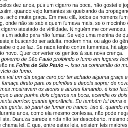
pelos dez anos, pus um cigarro na boca, não gostei e jog
Assim,
quando vejo fumantes se queixando da propagand
tes, acho muita graça. Em meu clã, todos os homens fum
g, onde não se sabia quem fumava mais, se o mocinho o
 cigarro atestado de virilidade. Ninguém me convenceu.
er a um adulto para não fumar. Se vejo uma menina de 
 esteja buscando ser adulta, moderninha, ou algo do gê
 sabe o que faz.
Se nada tenho contra fumantes, há alg
ão novo. Quer converter os gentios à sua nova crença.
o governo de São Paulo proibindo o fumo em lugares fec
eão na
Folha de São Paulo
–.
Isso na contramão do mu
 vício do fumo.
a vai um dia pagar caro por ter achado alguma graça
 a fumaça direto para os pulmões e depois soprar de no
ilmes mostravam os atores e atrizes fumando, e isso faz
ue o ator punha dois cigarros na boca, acendia os doi
anta burrice; quanta ignorância.
Eu também fui burra e 
tanta gente, só parei de fumar no tranco, isto é, quand
 durante anos, como ela mesmo confessa, não pode nega
lista, Danuza parece ainda não ter descoberto, mesmo d
chama lei. E que, entre estas leis, existem leis maiore