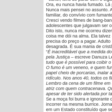
Ora, eu nunca havia fumado.
Lá 
Nunca mais pensei no assunto. 
familiar, do convívio com fuman
Cresci vendo filmes de bang-ban
adolescentes que julgavam ser o
Dito isto, nunca me ocorreu diz
coisa me dói na alma. Ela talvez
precisa do preço a pagar. Adulto
desagrada. É sua mania de crist
“
É inacreditável que a medida d
pela Justiça
– escreve Danuza L
tudo que é possível para coibir o
O fumo é um veneno, e quem fum
papel cheio de porcarias, inalar
ridículo.
Nos anos 40, todos os f
Lembro da cena de um filme em q
atriz com quem contracenava. Qu
apesar de ter sido alertada por 
Se a moça foi burra e ignorante
incorrer na mesma burrice.
Jorna
em um Estado constituído que se 