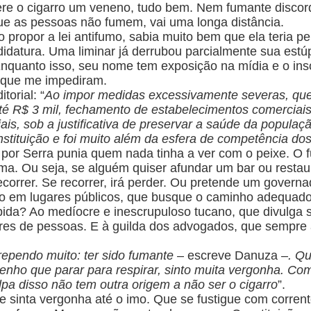
ere o cigarro um veneno, tudo bem. Nem fumante discor
que as pessoas não fumem, vai uma longa distância.
propor a lei antifumo, sabia muito bem que ela teria pe
idatura. Uma liminar já derrubou parcialmente sua est
Enquanto isso, seu nome tem exposição na mídia e o ins
 é que me impediram.
torial: “
Ao impor medidas excessivamente severas, que 
té R$ 3 mil, fechamento de estabelecimentos comerciais 
ais, sob a justificativa de preservar a saúde da populaçã
stituição e foi muito além da esfera de competência do
a por Serra punia quem nada tinha a ver com o peixe. O
ma. Ou seja,
se alguém quiser afundar um bar ou restaur
ecorrer. Se recorrer, irá perder. Ou pretende um governa
o em lugares públicos, que busque o caminho adequado
ida? Ao medíocre e inescrupuloso tucano, que divulga 
res de pessoas. E à guilda dos advogados, que sempre
rependo muito: ter sido fumante
– escreve Danuza –
. Q
nho que parar para respirar, sinto muita vergonha. Como
culpa disso não tem outra origem a não ser o cigarro
”.
 sinta vergonha até o imo. Que se fustigue c
om corrent