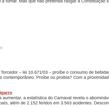
u a fum
ar. Mas que não pretenda rasgar a Constituição s
 Torcedor – lei 10.671/03 – proíbe o consumo de bebidas
smo contemporâneo. Proíbe ou proibia? Com a proximida
igarro
a aumentar, a estatística do Carnaval revela o abomin
 país, além de 2.152 feridos em 3.563 acidentes. Descon
.