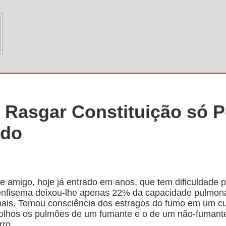
r Rasgar Constituição só 
ado
 amigo, hoje já entrado em anos, que tem dificuldade 
 enfisema deixou-lhe apenas 22% da capacidade pulmona
ais.
Tomou consciência dos estragos do fumo em um cu
 olhos os pulmões de um fumante e o de um não-fumant
rro.