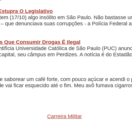
stupra O Legislativo
em (17/10) algo insólito em São Paulo. Não bastasse um
 – que denunciava suas corrupções - a Polícia Federal 
os Que Consumir Drogas É Ilegal
ontifícia Universidade Católica de São Paulo (PUC) anun
pital, seu câmpus em Perdizes. A notícia é do Estadão.
e saborear um café forte, com pouco açúcar e acendi o 
nde vai ficar esquecido até o fim. Meu avô fumava cigar
Carreira Militar