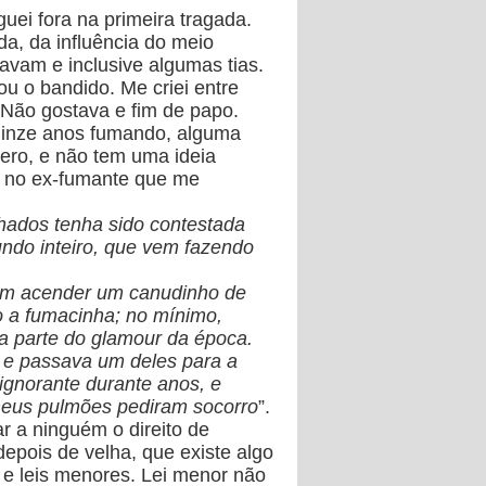
uei fora na primeira tragada.
a, da influência do meio
avam e inclusive algumas tias.
u o bandido. Me criei entre
 Não gostava e fim de papo.
quinze anos fumando, alguma
nero, e não tem uma ideia
o no ex-fumante que me
hados tenha sido contestada
ndo inteiro, que vem fazendo
 em acender um canudinho de
vo a fumacinha; no mínimo,
ia parte do glamour da época.
s e passava um deles para a
ignorante durante anos, e
o meus pulmões pediram socorro
”.
r a ninguém o direito de
epois de velha, que existe algo
s e leis menores. Lei menor não