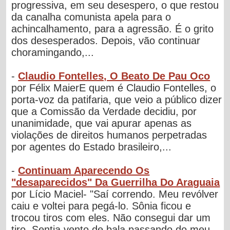
progressiva, em seu desespero, o que restou
da canalha comunista apela para o
achincalhamento, para a agressão. É o grito
dos desesperados. Depois, vão continuar
choramingando,...
-
Claudio Fontelles, O Beato De Pau Oco
por Félix MaierE quem é Claudio Fontelles, o
porta-voz da patifaria, que veio a público dizer
que a Comissão da Verdade decidiu, por
unanimidade, que vai apurar apenas as
violações de direitos humanos perpetradas
por agentes do Estado brasileiro,...
-
Continuam Aparecendo Os
"desaparecidos" Da Guerrilha Do Araguaia
por Lício Maciel- "Saí correndo. Meu revólver
caiu e voltei para pegá-lo. Sônia ficou e
trocou tiros com eles. Não consegui dar um
tiro. Sentia vento de bala passando do meu