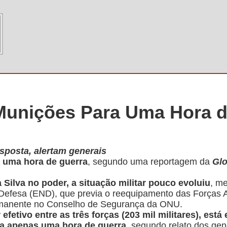
Munições Para Uma Hora d
sposta, alertam generais
a uma hora de guerra
, segundo uma
reportagem da
Gl
Silva no poder, a situação militar pouco evoluiu
, m
 Defesa (END), que previa o reequipamento das Forças 
rmanente no Conselho de Segurança da ONU.
efetivo entre as três forças (203 mil militares), est
a apenas uma hora de guerra
, segundo relato dos gen