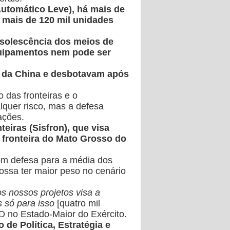
utomático Leve), há mais de
 mais de 120 mil unidades
bsolescência dos meios de
quipamentos nem pode ser
s da China e desbotavam após
 das fronteiras e o
lquer risco, mas a defesa
ações.
eiras (Sisfron), que visa
a fronteira do Mato Grosso do
com defesa para a média dos
ossa ter maior peso no cenário
s nossos projetos visa a
 só para isso
[quatro mil
D no Estado-Maior do Exército.
de Política, Estratégia e