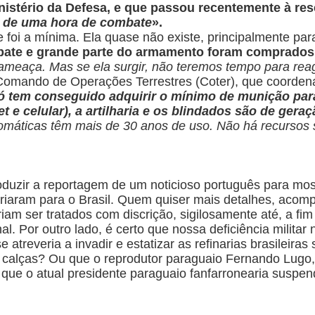
istério da Defesa, e que passou recentemente à rese
 de uma hora de combate
».
foi a mínima. Ela quase não existe, principalmente para
ate e grande parte do armamento foram comprados 
ameaça. Mas se ela surgir, não teremos tempo para rea
 Comando de Operações Terrestres (Coter), que coordena
só tem conseguido adquirir o mínimo de munição par
net e celular), a artilharia e os blindados são de ger
omáticas têm mais de 30 anos de uso. Não há recursos s
duzir a reportagem de um noticioso português para mostra
iaram para o Brasil. Quem quiser mais detalhes, acomp
riam ser tratados com discrição, sigilosamente até, a fi
al. Por outro lado, é certo que nossa deficiência milit
 atreveria a invadir e estatizar as refinarias brasileiras
as calças? Ou que o reprodutor paraguaio Fernando Lugo,
u que o atual presidente paraguaio fanfarronearia susp