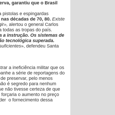
rva, garantiu que o Brasil
 pistolas e espingardas
nas décadas de 70, 80.
Existe
gir»,
alertou o general Carlos
 todas as tropas do país.
a a instrução. Os sistemas de
ação tecnológica superada.
uficientes
», defendeu Santa
r a ineficiência militar que os
anhe a série de reportagens do
m de preservar, pelo menos
ar não é segredo para nenhum
 se não tivesse certeza de que
 forçaria o aumento no preço
ender o fornecimento dessa