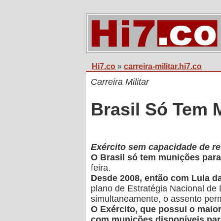
Hi7.co
»
carreira-militar.hi7.co
Carreira Militar
Brasil Só Tem 
Exército sem capacidade de re
O Brasil só tem munições par
feira.
Desde 2008, então com Lula da 
plano de Estratégia Nacional de
simultaneamente, o assento pe
O Exército, que possui o maior 
com munições disponíveis par