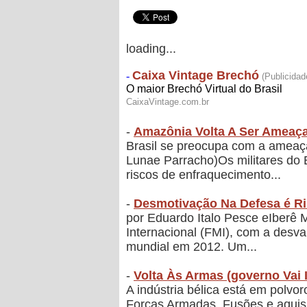
loading...
-
Amazônia Volta A Ser Ameaç
Brasil se preocupa com a amea
Lunae Parracho)Os militares do 
riscos de enfraquecimento...
-
Desmotivação Na Defesa é R
por Eduardo Italo Pesce eIberê
Internacional (FMI), com a desva
mundial em 2012. Um...
-
Volta Às Armas (governo Vai
A indústria bélica está em polvo
Forças Armadas. Fusões e aqui