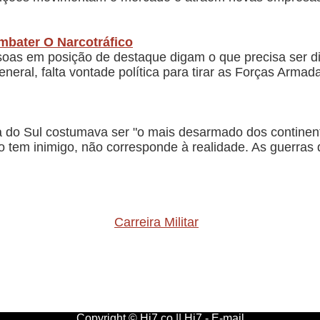
mbater O Narcotráfico
as em posição de destaque digam o que precisa ser di
eneral, falta vontade política para tirar as Forças Arm
a do Sul costumava ser "o mais desarmado dos continen
não tem inimigo, não corresponde à realidade. As guerra
Carreira Militar
Copyright © Hi7.co ||
Hi7
-
E-mail