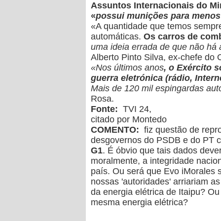
Assuntos Internacionais do Min
«
possui munições para menos
«
A quantidade que temos sempre 
automáticas.
Os carros de comb
uma ideia errada de que não há 
Alberto Pinto Silva, ex-chefe do
«Nos últimos anos
, o Exército 
guerra eletrónica (rádio, Inter
Mais de 120 mil espingardas aut
Rosa.
Fonte:
TVI 24,
citado por Montedo
COMENTO:
fiz questão de repro
desgovernos do PSDB e do PT cr
G1
. É óbvio que tais dados deve
moralmente, a integridade nacion
país. Ou será que Evo iMorales se
nossas 'autoridades' arriariam 
da energia elétrica de Itaipu? O
mesma energia elétrica?