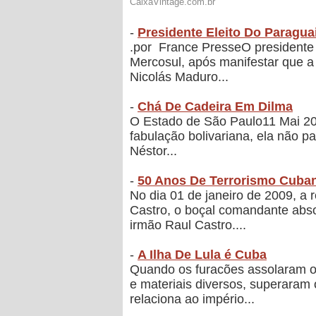
-
Presidente Eleito Do Paragua
.por France PresseO presidente el
Mercosul, após manifestar que a 
Nicolás Maduro...
-
Chá De Cadeira Em Dilma
O Estado de São Paulo11 Mai 201
fabulação bolivariana, ela não p
Néstor...
-
50 Anos De Terrorismo Cuba
No dia 01 de janeiro de 2009, a
Castro, o boçal comandante abso
irmão Raul Castro....
-
A Ilha De Lula é Cuba
Quando os furacões assolaram o
e materiais diversos, superaram 
relaciona ao império...