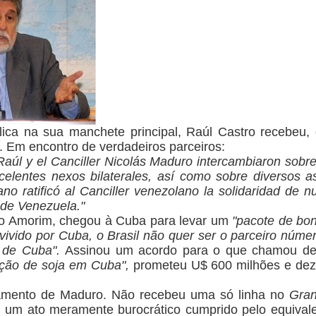
ica na sua manchete principal, Raúl Castro recebeu
. Em encontro de verdadeiros parceiros:
 Raúl y el Canciller Nicolás Maduro intercambiaron sobre
xcelentes nexos bilaterales, así como sobre diversos 
o ratificó al Canciller venezolano la solidaridad de n
 de Venezuela."
o Amorim
, chegou à Cuba para levar um
"pacote de bo
vivido por Cuba,
o Brasil não quer ser o parceiro núme
m de Cuba
".
Assinou um acordo para o que chamou d
ução de soja em Cuba",
prometeu U$ 600 milhões e dez
amento de Maduro.
Não recebeu uma só linha no
Gra
u um ato meramente burocrático cumprido pelo equivale