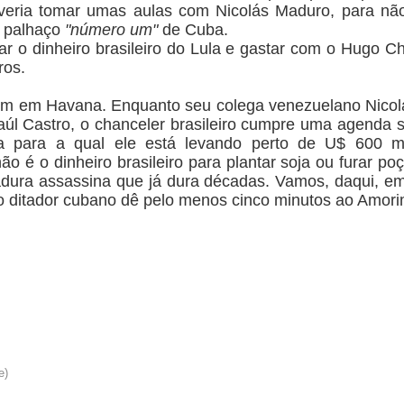
eria tomar umas aulas com Nicolás Maduro, para não
e
palhaço
"número um"
de Cuba.
r o dinheiro brasileiro do Lula e gastar com o Hugo C
ros.
im em Havana.
Enquanto seu colega venezuelano Nicol
úl Castro, o chanceler brasileiro cumpre uma agenda s
ta para a qual ele está levando perto de U$ 600 mi
ão é o dinheiro brasileiro para plantar soja ou furar po
adura assassina que já dura décadas.
Vamos, daqui, em
e o ditador cubano dê pelo menos cinco minutos ao Amori