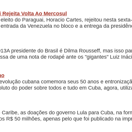
i Rejeita Volta Ao Mercosul
eito do Paraguai, Horacio Cartes, rejeitou nesta sexta-f
entrada da Venezuela no bloco e a entrega da presidênc
3A presidente do Brasil é Dilma Rousseff, mas isso pa
assa de uma nota de rodapé ante os "gigantes" Luiz Inác
no
 revolução cubana comemora seus 50 anos e entronizaçã
luto do poder sobre todos e tudo em Cuba, agora, utili
 Caribe, as doações do governo Lula para Cuba, na fo
os R$ 50 milhões, apenas pelo que foi publicado na imp