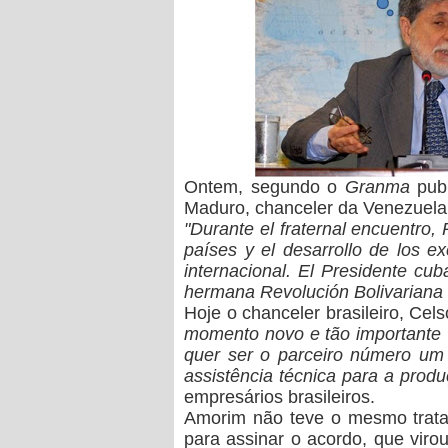
Ontem, segundo o
Granma
publ
Maduro
, chanceler da
Venezuela
"
Durante el fraternal encuentro,
países y el desarrollo de los e
internacional.
El Presidente cuban
hermana Revolución Bolivariana
Hoje o chanceler brasileiro,
Cels
momento novo e tão importante 
quer ser o parceiro número u
assistência técnica para a prod
empresários brasileiros.
Amorim não teve o mesmo trat
para assinar o acordo
, que viro