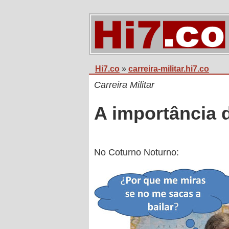
Hi7.co
»
carreira-militar.hi7.co
Carreira Militar
A importância d
No Coturno Noturno: